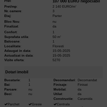
Pret
:
107 000 EURO negociabil
Pret/mp
:
2 140 EURO/m
2
Nr. camere
:
3
Etaj
:
Parter
Bloc Nou
:
nu
Finalizat
:
da
Confort
:
1
Suprafata utila
:
50 m
2
Balcoane
:
1
Localitate
:
Floresti
Adaugat in data
:
15-05-2025
Actualizat in data
:
15-05-2025
Vizite oferta
:
5270
Dotari imobil
Bucatarie
:
1
Decomandari
:
Decomandat
Bai
:
1
Finisaje
:
Finisat
Parcare
:
nu
Mobilat
:
da
Beci
:
nu
Utilat
:
da
Constructie
:
Caramida
Parchet
Gresie
Centrala