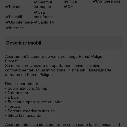
termica
Contoare gaz
Geamuri
Faianta
termopan
CF
Usa
Lavabil
antiefractie
Usi interioare
Cablu TV
Internet
Descriere imobil
Apartament 3 camere de vanzare, langa Parcul Poligon –
Floresti.
Se ofera spre vanzare un apartament luminos si bine
compartimentat, situat intr-o zona linistita din Floresti,foarte
aproape de Parcul Poligon.
Detalii apartament:
• Suprafata utila: 50 mp
• 2 dormitoare
• 1 baie
• Bucatarie open-space cu living
• Terasa
• Parcare exterioara inclusa
• Situat la mansarda
Apartamentul este ideal pentru un cuplu sau o familie mica, fiind