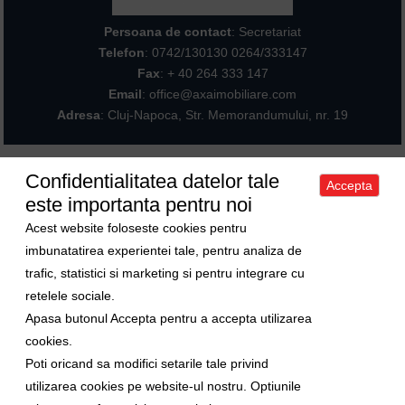
Persoana de contact
: Secretariat
Telefon
:
0742/130130 0264/333147
Fax
: + 40 264 333 147
Email
: office@axaimobiliare.com
Adresa
: Cluj-Napoca, Str. Memorandumului, nr. 19
Confidentialitatea datelor tale
Accepta
Acasa
|
Despre noi
|
Apartamente
|
Case/Vile
|
Terenuri
|
Spatii
este importanta pentru noi
comerciale
|
Trimite oferta ta
|
Contact
|
Sitemap
Politica de confidentialitate
|
Politica de cookies
|
Manager de cookies
Acest website foloseste cookies pentru
Curs valutar
imbunatatirea experientei tale, pentru analiza de
trafic, statistici si marketing si pentru integrare cu
1 Euro = 5.2489 RON
retelele sociale.
1 USD = 4.5480 RON
Apasa butonul Accepta pentru a accepta utilizarea
Ne gasiti si pe
cookies.
Poti oricand sa modifici setarile tale privind
Copyright © 2009-2026 Axa Imobiliare
utilizarea cookies pe website-ul nostru. Optiunile