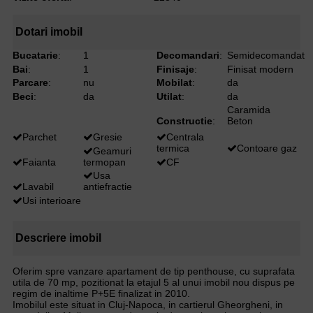
Dotari imobil
Bucatarie
:
1
Decomandari
:
Semidecomandat
Bai
:
1
Finisaje
:
Finisat modern
Parcare
:
nu
Mobilat
:
da
Beci
:
da
Utilat
:
da
Caramida
Constructie
:
Beton
Parchet
Gresie
Centrala
termica
Contoare gaz
Geamuri
Faianta
termopan
CF
Usa
Lavabil
antiefractie
Usi interioare
Descriere imobil
Oferim spre vanzare apartament de tip penthouse, cu suprafata
utila de 70 mp, pozitionat la etajul 5 al unui imobil nou dispus pe
regim de inaltime P+5E finalizat in 2010.
Imobilul este situat in Cluj-Napoca, in cartierul Gheorgheni, in