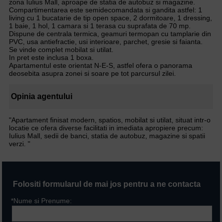
zona Iulius Mall, aproape de statia de autobuz si magazine.
Compartimentarea este semidecomandata si gandita astfel: 1
living cu 1 bucatarie de tip open space, 2 dormitoare, 1 dressing,
1 baie, 1 hol, 1 camara si 1 terasa cu suprafata de 70 mp.
Dispune de centrala termica, geamuri termopan cu tamplarie din
PVC, usa antiefractie, usi interioare, parchet, gresie si faianta.
Se vinde complet mobilat si utilat.
In pret este inclusa 1 boxa.
Apartamentul este orientat N-E-S, astfel ofera o panorama
deosebita asupra zonei si soare pe tot parcursul zilei.
Opinia agentului
"Apartament finisat modern, spatios, mobilat si utilat, situat intr-o
locatie ce ofera diverse facilitati in imediata apropiere precum:
Iulius Mall, sedii de banci, statia de autobuz, magazine si spatii
verzi. "
Folositi formularul de mai jos pentru a ne contacta
*Nume si Prenume: