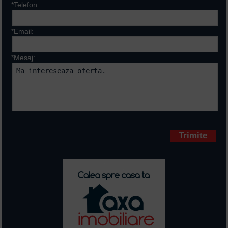
*Telefon:
*Email:
*Mesaj:
Campurile marcate cu * sunt
obligatorii