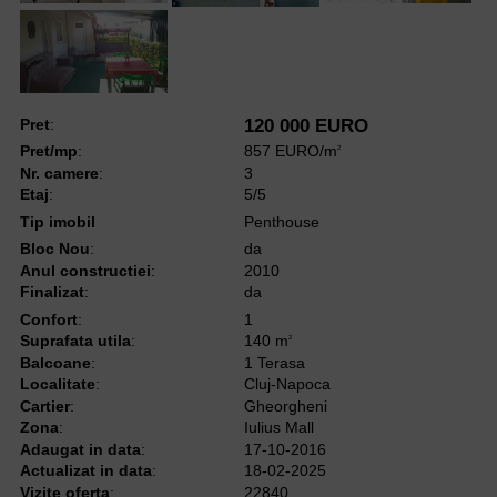
Pret
:
120 000 EURO
Pret/mp
:
857 EURO/m
2
Nr. camere
:
3
Etaj
:
5/5
Tip imobil
Penthouse
Bloc Nou
:
da
Anul constructiei
:
2010
Finalizat
:
da
Confort
:
1
Suprafata utila
:
140 m
2
Balcoane
:
1 Terasa
Localitate
:
Cluj-Napoca
Cartier
:
Gheorgheni
Zona
:
Iulius Mall
Adaugat in data
:
17-10-2016
Actualizat in data
:
18-02-2025
Vizite oferta
:
22840