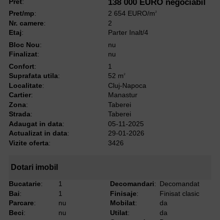
Pret
:
138 000 EURO negociabil
Pret/mp
:
2 654 EURO/m
2
Nr. camere
:
2
Etaj
:
Parter Inalt/4
Bloc Nou
:
nu
Finalizat
:
nu
Confort
:
1
Suprafata utila
:
52 m
2
Localitate
:
Cluj-Napoca
Cartier
:
Manastur
Zona
:
Taberei
Strada
:
Taberei
Adaugat in data
:
05-11-2025
Actualizat in data
:
29-01-2026
Vizite oferta
:
3426
Dotari imobil
Bucatarie
:
1
Decomandari
:
Decomandat
Bai
:
1
Finisaje
:
Finisat clasic
Parcare
:
nu
Mobilat
:
da
Beci
:
nu
Utilat
:
da