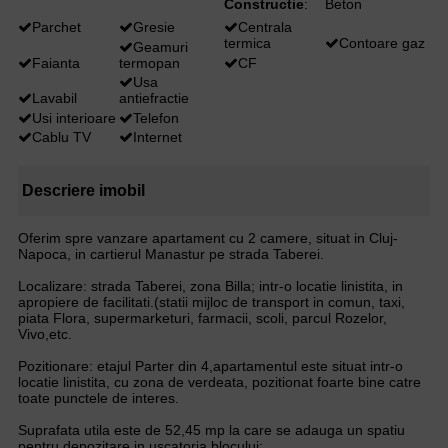
Constructie
:
Beton
Parchet
Gresie
Centrala
termica
Contoare gaz
Geamuri
Faianta
termopan
CF
Usa
Lavabil
antiefractie
Usi interioare
Telefon
Cablu TV
Internet
Descriere imobil
Oferim spre vanzare apartament cu 2 camere, situat in Cluj-
Napoca, in cartierul Manastur pe strada Taberei.
Localizare: strada Taberei, zona Billa; intr-o locatie linistita, in
apropiere de facilitati.(statii mijloc de transport in comun, taxi,
piata Flora, supermarketuri, farmacii, scoli, parcul Rozelor,
Vivo,etc.
Pozitionare: etajul Parter din 4,apartamentul este situat intr-o
locatie linistita, cu zona de verdeata, pozitionat foarte bine catre
toate punctele de interes.
Suprafata utila este de 52,45 mp la care se adauga un spatiu
pentru depozitare in uscatoria blocului;