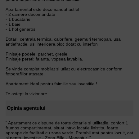
Apartamentul este decomandat astfel :
- 2 camere decomandate
- 1 bucatarie
- 1 baie
- 1 hol generos
Dotari: centrala termica, calorifere, geamuri termopan, usa
antiefractie, usi interioare,bloc dotat cu interfon
Finisaje podele: parchet, gresie.
Finisaje pereti: faianta, vopsea lavabila.
Se vinde complet mobilat si utilat cu electrocasnice conform
fotografiilor atasate.
Apartament ideal pentru faimilie sau investitie !
Te astept la vizionare !
Opinia agentului
" Apartament ce dispune de toate dotarile si utilitatile, confort 1 ,
frumos compartimentat, situat intr-o locatie linistita, foarte
aproape de facilitati cu zona verde. Pretabil atat pentru locuit, cat
si pentru investitie - Zona Billa - Manastur. "