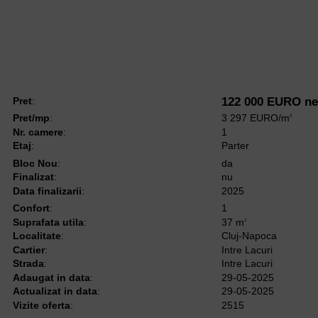
Pret
:
122 000 EURO ne
Pret/mp
:
3 297 EURO/m
2
Nr. camere
:
1
Etaj
:
Parter
Bloc Nou
:
da
Finalizat
:
nu
Data finalizarii
:
2025
Confort
:
1
Suprafata utila
:
37 m
2
Localitate
:
Cluj-Napoca
Cartier
:
Intre Lacuri
Strada
:
Intre Lacuri
Adaugat in data
:
29-05-2025
Actualizat in data
:
29-05-2025
Vizite oferta
:
2515