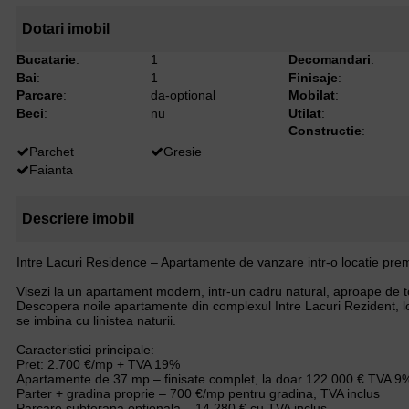
Dotari imobil
Bucatarie
:
1
Decomandari
:
Bai
:
1
Finisaje
:
Parcare
:
da-optional
Mobilat
:
Beci
:
nu
Utilat
:
Constructie
:
Parchet
Gresie
Faianta
Descriere imobil
Intre Lacuri Residence – Apartamente de vanzare intr-o locatie pre
Visezi la un apartament modern, intr-un cadru natural, aproape de 
Descopera noile apartamente din complexul Intre Lacuri Rezident, l
se imbina cu linistea naturii.
Caracteristici principale:
Pret: 2.700 €/mp + TVA 19%
Apartamente de 37 mp – finisate complet, la doar 122.000 € TVA 9%
Parter + gradina proprie – 700 €/mp pentru gradina, TVA inclus
Parcare subterana optionala – 14.280 € cu TVA inclus