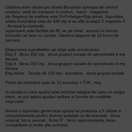
Cladirea este situata pe strada Bucuresti aproape de centrul
orasului, statii de transport in comun , banci , magazine
etc.Regimul de inaltime este D+P+4etaje+Etaj retras. Suprafata
totala inchiriabila este de 426 mp si se afla la etajul 3 respectiv 4
. Accesul la nivelurile
superioare este facilitat de lift, iar pe nivel , accesul in incinta
birourilor se face cu cartela. Cladirea dispune de 15 locuri de
parcare .
Dispunerea suprafetelor pe etaje este urmatoarea:
Etaj 3 : Birou 202 mp , doua grupuri sociale de aproximativ 6 mp
fiecare
Etaj 4 : Birou 202 mp , doua grupuri sociale de aproximativ 6 mp
fiecare
Etaj retras : Terasa de 153 mp , bucatarie , doua grupuri sociale.
Pretul de inchiriere este de 12 euro/mp + TVA , neg.
In situatia in care spatiul este inchiriat integral de catre un singur
client, se pot aplica ajustari tarifare in functie de conditiile
negociate.
Avand o suprafata generoasa spatiul se preteaza a fi utilizat si
compartimentat pentru diverse activitati ca de exemplu : birou
notarial, birou avocati , firme IT , birou reprezentanta, birou
contabilitate si multe alte activitati.