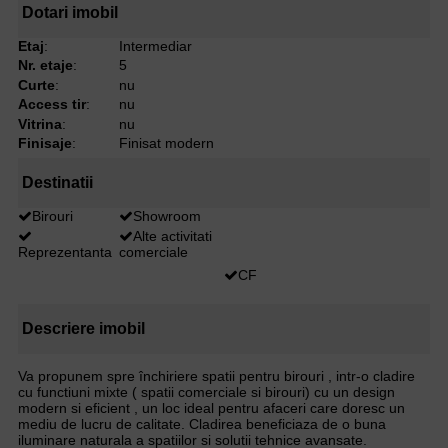
Dotari imobil
Etaj
:
Intermediar
Nr. etaje
:
5
Curte
:
nu
Access tir
:
nu
Vitrina
:
nu
Finisaje
:
Finisat modern
Destinatii
Birouri
Showroom
Alte activitati
Reprezentanta
comerciale
CF
Descriere imobil
Va propunem spre închiriere spatii pentru birouri , intr-o cladire
cu functiuni mixte ( spatii comerciale si birouri) cu un design
modern si eficient , un loc ideal pentru afaceri care doresc un
mediu de lucru de calitate. Cladirea beneficiaza de o buna
iluminare naturala a spatiilor si solutii tehnice avansate.