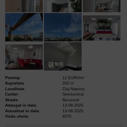
Pret/mp
:
12 EURO/m
2
Suprafata
:
202 m
2
Localitate
:
Cluj-Napoca
Cartier
:
Semicentral
Strada
:
Bucuresti
Adaugat in data
:
13-08-2025
Actualizat in data
:
13-08-2025
Vizite oferta
:
4075