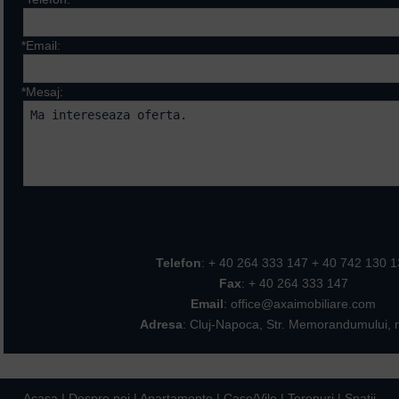
*Email:
*Mesaj:
Campurile marcate cu * sunt ob
Telefon
: + 40 264 333 147 + 40 742 130 
Fax
: + 40 264 333 147
Email
: office@axaimobiliare.com
Adresa
: Cluj-Napoca, Str. Memorandumului, n
Acasa
|
Despre noi
|
Apartamente
|
Case/Vile
|
Terenuri
|
Spatii